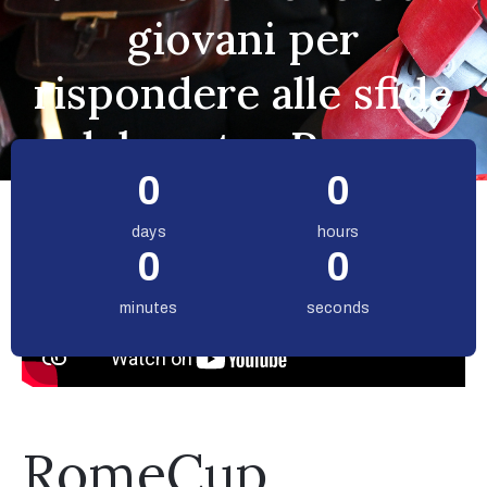
giovani per
Research
rispondere alle sfide
Award
Informazioni
del nostro Paese.
Utili
0
0
days
hours
0
0
minutes
seconds
RomeCup